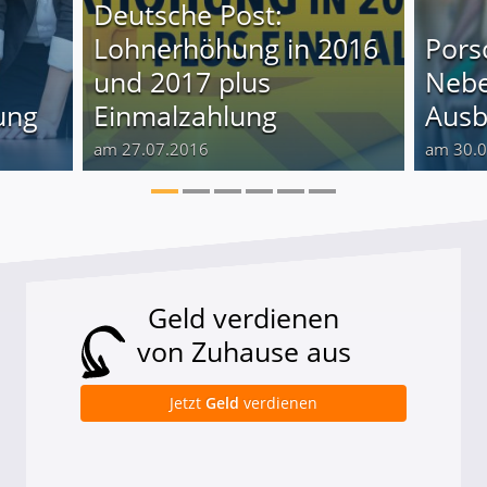
Deutsche Post:
Lohnerhöhung in 2016
Pors
und 2017 plus
Nebe
ung
Einmalzahlung
Ausb
am 27.07.2016
am 30.
Geld verdienen
von Zuhause aus
Jetzt
Geld
verdienen