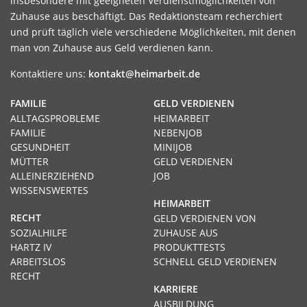
insbesondere mit geeigneten Verdienstmöglichkeiten von
Zuhause aus beschäftigt. Das Redaktionsteam recherchiert
und prüft täglich viele verschiedene Möglichkeiten, mit denen
man von Zuhause aus Geld verdienen kann.
Kontaktiere uns:
kontakt@heimarbeit.de
FAMILIE
GELD VERDIENEN
ALLTAGSPROBLEME
HEIMARBEIT
FAMILIE
NEBENJOB
GESUNDHEIT
MINIJOB
MÜTTER
GELD VERDIENEN
ALLEINERZIEHEND
JOB
WISSENSWERTES
HEIMARBEIT
RECHT
GELD VERDIENEN VON
SOZIALHILFE
ZUHAUSE AUS
HARTZ IV
PRODUKTTESTS
ARBEITSLOS
SCHNELL GELD VERDIENEN
RECHT
KARRIERE
AUSBILDUNG