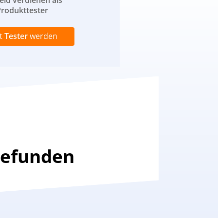
eld verdienen als
rodukttester
zt
Tester
werden
gefunden