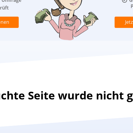
o Umfrage
G
P
rüft
enen
Jet
uchte Seite wurde nicht 