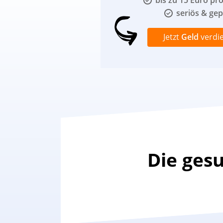
bis zu 15 Euro pr
seriös & gep
Jetzt
Geld
verdi
Die ges