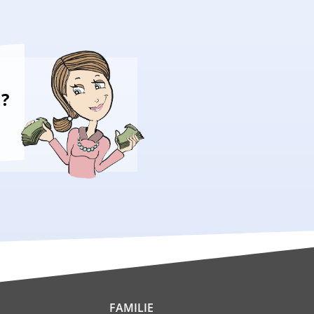
n?
FAMILIE