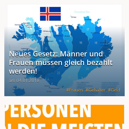
Neues Gesetz: Männer und
Frauen müssen gleich bezahlt
werden!
am 04.01.2018
Frauen
Gehälter
Geld