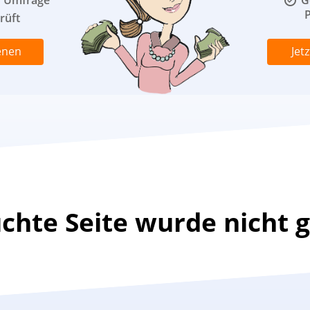
o Umfrage
G
P
rüft
enen
Jet
uchte Seite wurde nicht 