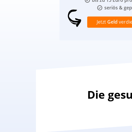
bis zu 15 Euro pr
seriös & gep
Jetzt
Geld
verdi
Die ges