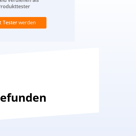
eld verdienen als
rodukttester
zt
Tester
werden
gefunden