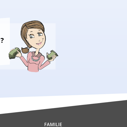
n?
FAMILIE