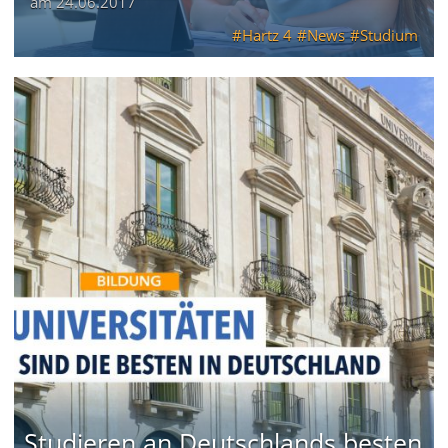
am
24.06.2017
Hartz 4
News
Studium
Studieren an Deutschlands besten