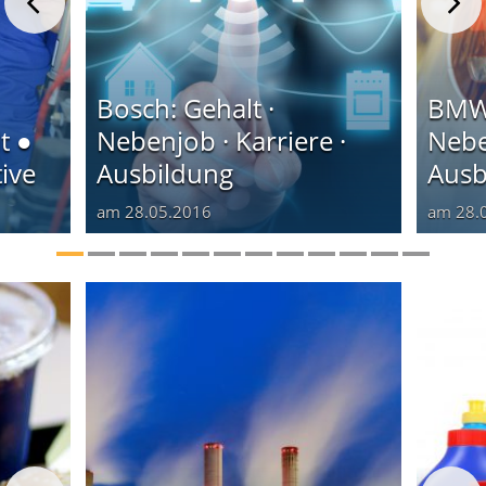
Bosch: Gehalt ·
BMW:
t ●
Nebenjob · Karriere ·
Nebe
ive
Ausbildung
Ausb
am
28.05.2016
am
28.