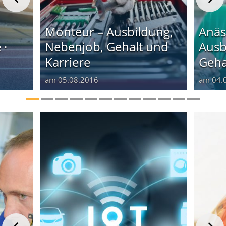
Monteur – Ausbildung,
Anäs
 ·
Nebenjob, Gehalt und
Ausb
Karriere
Geha
am
05.08.2016
am
04.