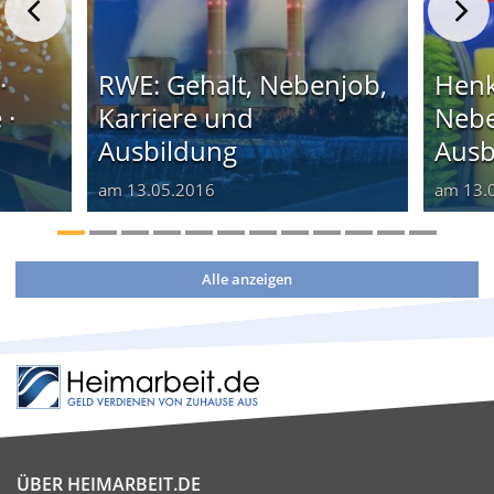
·
RWE: Gehalt, Nebenjob,
Henk
 ·
Karriere und
Nebe
Ausbildung
Ausb
am
13.05.2016
am
13.
Alle anzeigen
ÜBER HEIMARBEIT.DE