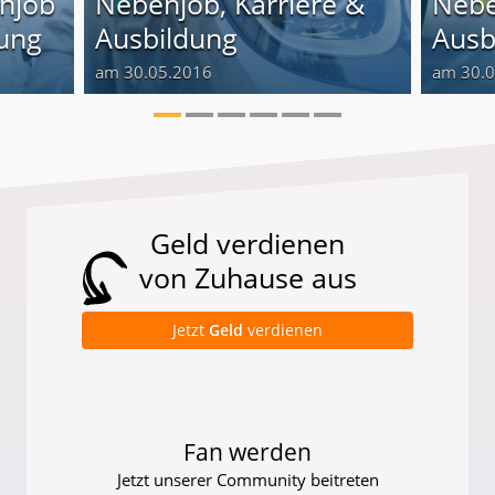
enjob
Nebenjob, Karriere &
Nebe
dung
Ausbildung
Ausb
am 30.05.2016
am 30.
Geld verdienen
von Zuhause aus
Jetzt
Geld
verdienen
Fan werden
Jetzt unserer Community beitreten