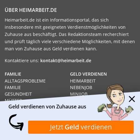
ÜBER HEIMARBEIT.DE
Heimarbeit.de ist ein Informationsportal, das sich
insbesondere mit geeigneten Verdienstmöglichkeiten von
Zuhause aus beschäftigt. Das Redaktionsteam recherchiert
und prüft täglich viele verschiedene Möglichkeiten, mit denen
man von Zuhause aus Geld verdienen kann.
Kontaktiere uns:
kontakt@heimarbeit.de
FAMILIE
GELD VERDIENEN
ALLTAGSPROBLEME
HEIMARBEIT
FAMILIE
NEBENJOB
GESUNDHEIT
MINIJOB
MÜTTER
GELD VERDIENEN
Geld verdienen von Zuhause aus
ALLEINERZIEHEND
JOB
WISSENSWERTES
HEIMARBEIT
Jetzt
Geld
verdienen
RECHT
GELD VERDIENEN VON
SOZIALHILFE
ZUHAUSE AUS
HARTZ IV
PRODUKTTESTS