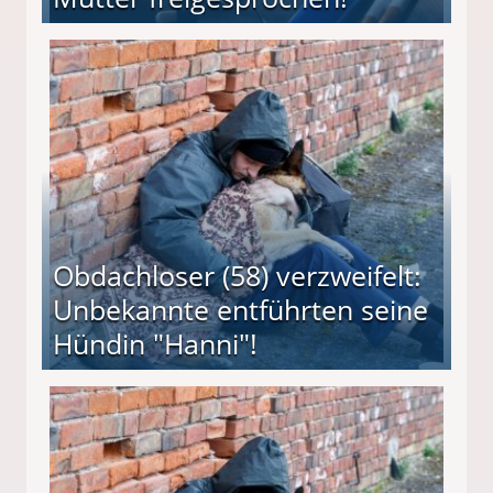
 Suff-Mutter freigesprochen!
Obdachloser (58) verzweifelt:
Unbekannte entführten seine
Hündin "Hanni"!
te entführten seine Hündin "Hanni"!