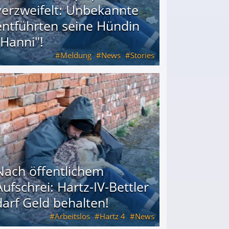
verzweifelt: Unbekannte
entführten seine Hündin
"Hanni"!
Meldung
News
Stories
ührten seine Hündin "Hanni"!
Nach öffentlichem
Aufschrei: Hartz-IV-Bettler
darf Geld behalten!
Arbeitslos
Hartz 4
News