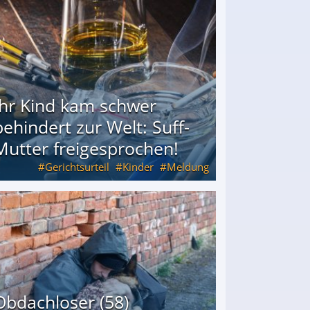
Ihr Kind kam schwer
behindert zur Welt: Suff-
Mutter freigesprochen!
Gerichtsurteil
Kinder
Meldung
Mutter freigesprochen!
Obdachloser (58)