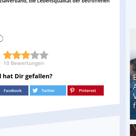
zialverband, die Lebensqualität der betroffenen
10
Bewertungen
l hat Dir gefallen?
Facebook
Twitter
Pinterest
Erschreckend: Asylbewerber treiben Vermieter (