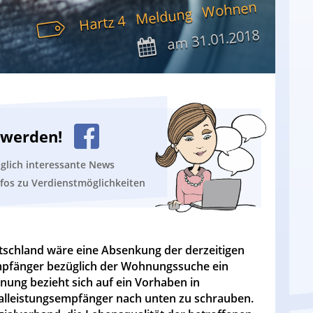
Wohnen
Meldung
Hartz 4
31.01.2018
am
n werden!
äglich interessante News
nfos zu Verdienstmöglichkeiten
tschland wäre eine Absenkung der derzeitigen
mpfänger bezüglich der Wohnungssuche ein
einung bezieht sich auf ein Vorhaben in
ialleistungsempfänger nach unten zu schrauben.