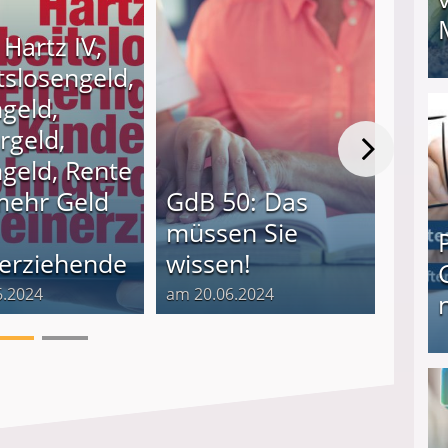
Hartz IV,
tslosengeld,
I❶I Schnell Geld verdienen: 20 seriöse Möglich
ngeld,
rgeld,
geld, Rente
Mini
mehr Geld
GdB 50: Das
Zuh
müssen Sie
Das 
nerziehende
wissen!
bes
6.2024
am 20.06.2024
am 13.
Produkttester werden und Geld verdienen ↻ Tä