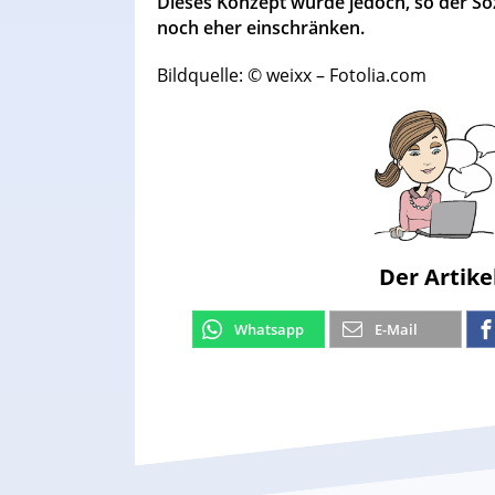
Dieses Konzept würde jedoch, so der So
noch eher einschränken.
Bildquelle: © weixx – Fotolia.com
Der Artike
Whatsapp
E-Mail