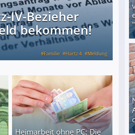
z-IV-Bezieher
geld bekommen!
Familie
Hartz 4
Meldung
Obdachloser (58) verzweifelt: Unbekannte entf
Heimarbeit ohne PC: Die