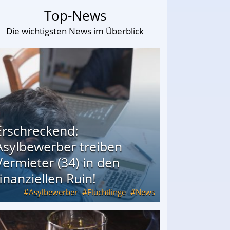
Top-News
Die wichtigsten News im Überblick
Erschreckend:
Asylbewerber treiben
Vermieter (34) in den
finanziellen Ruin!
Asylbewerber
Flüchtlinge
News
34) in den finanziellen Ruin!