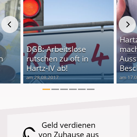
Hart
DGB: Arbeitslose
mach
h
rutschen zu oft in
Auss
Hartz-IV ab!
Besc
am 28.08.2017
am 17.
Geld verdienen
von Zuhause aus