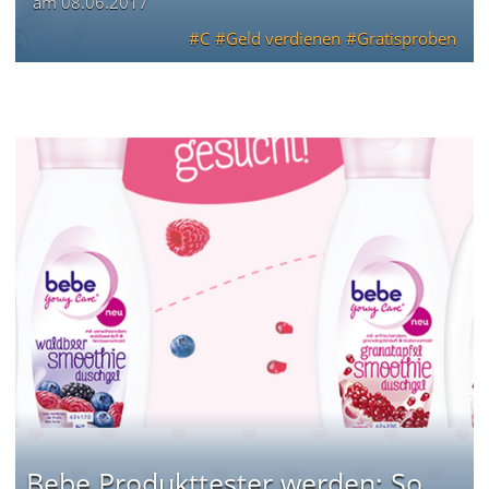
am
08.06.2017
C
Geld verdienen
Gratisproben
Bebe Produkttester werden: So