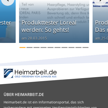
ster
Produkttester Loreal
Prod
werden: So gehts!
Das 
am
28.03.2015
am
25.
ÜBER HEIMARBEIT.DE
Heimarbeit.de ist ein Informationsportal, das sich
insbesondere mit geeigneten Verdienstmöglichkeiten von