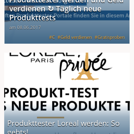
verdienen ↻ Täglich neue
Produkttests
am 08.06.2017
C
Geld verdienen
Gratisproben
Produkttester Loreal werden: So
gehts!