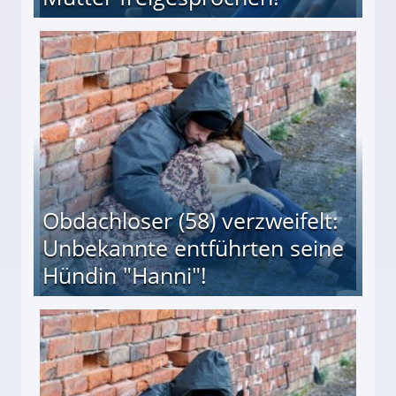
 Suff-Mutter freigesprochen!
Obdachloser (58) verzweifelt:
Unbekannte entführten seine
Hündin "Hanni"!
te entführten seine Hündin "Hanni"!