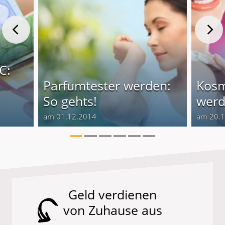
C:
Parfumtester werden:
Kosm
So gehts!
werd
am 01.12.2014
am 20.
Geld verdienen
von Zuhause aus