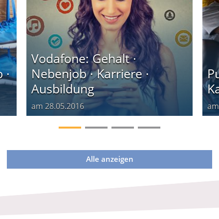
Vodafone: Gehalt ·
 ·
Nebenjob · Karriere ·
P
Ausbildung
Ka
am
28.05.2016
a
Alle anzeigen