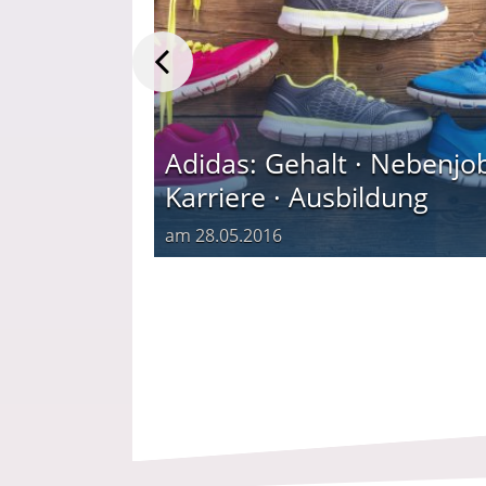
benjob ·
Adidas: Gehalt · Nebenjob
dung
Karriere · Ausbildung
am
28.05.2016