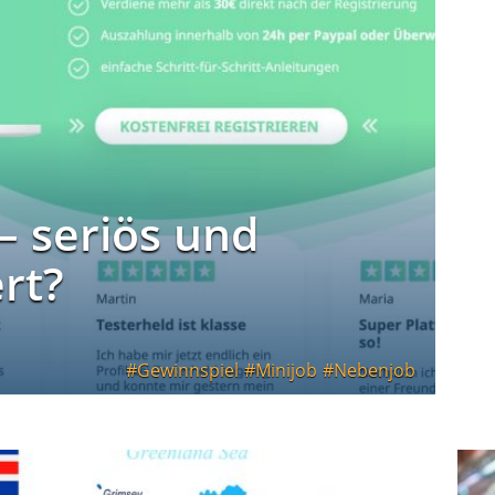
– seriös und
rt?
Gewinnspiel
Minijob
Nebenjob