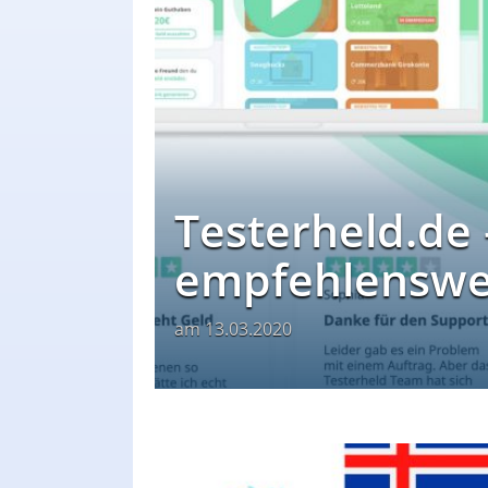
Testerheld.de 
empfehlenswe
am
13.03.2020