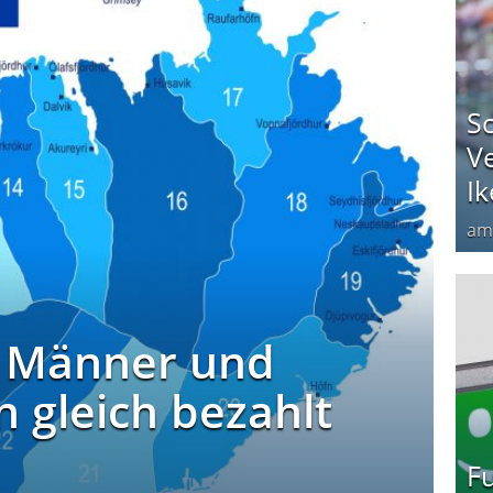
Sc
Ve
Ik
a
: Männer und
 gleich bezahlt
Fu