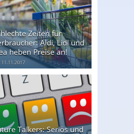
hlechte Zeiten für
rbraucher: Aldi, Lidl und
ea heben Preise an!
m
11.11.2017
ture Talkers: Seriös und