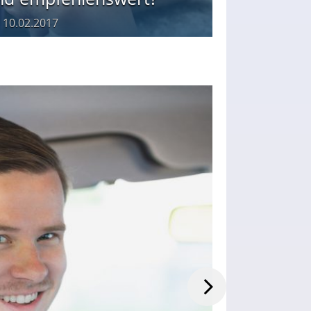
m
10.02.2017
am
18.12.2016