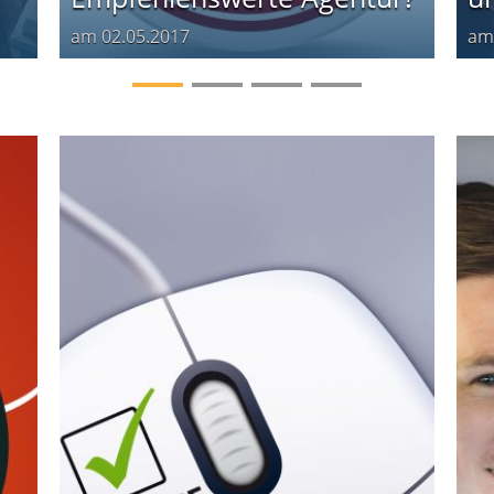
am
02.05.2017
a