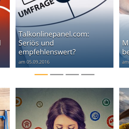
Talkonlinepanel.com:
d
Seriös und
Mi
empfehlenswert?
be
am
05.09.2016
a