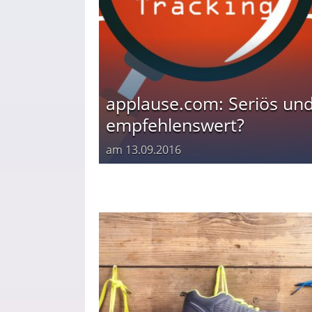
enjob ·
applause.com: Seriös un
dung
empfehlenswert?
am
13.09.2016