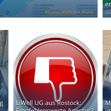
e
Frauen
Gehälter
Geld
a
g
LiWell UG aus Rostock:
M
Empfehlenswerte Agentur?
u