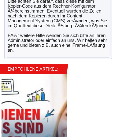
Bitte achten Sie darauf, dass diese mit dem
Kopier-Code aus dem Rechner-Kon­fi­gu­ra­tor
Ã¼ber­ein­stimmen. Even­tuell wurden die Zeilen
nach dem Kopieren durch Ihr Content
Management System (CMS) verÃ¤ndert, was Sie
im Quell­text dieser Seite Ã¼ber­prÃ¼fen kÃ¶nnen.
FÃ¼r weitere Hilfe wenden Sie sich bitte an Ihren
Administrator oder einfach an uns. Wir helfen sehr
gerne und bieten z.B. auch eine iFrame-LÃ¶sung
an.
EMPFOHLENE ARTIKEL: