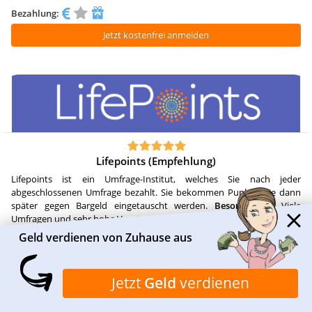
Bezahlung:
Jetzt kostenfrei anmelden
Lifepoints (Empfehlung)
Lifepoints ist ein Umfrage-Institut, welches Sie nach jeder
abgeschlossenen Umfrage bezahlt. Sie bekommen Punkte, die dann
später gegen Bargeld eingetauscht werden.
Besonderheit:
Viele
Umfragen und sehr hohe Vergütung.
Geld verdienen von Zuhause aus
Jetzt
Geld
verdienen
40000
14
15 Min.
30000
1 Min.
Bezahlung: