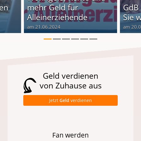
nen
mehr Geld für
GdB 
Alleinerziehende
Sie 
am 21.06.2024
am 20.
Geld verdienen
von Zuhause aus
Jetzt
Geld
verdienen
Fan werden