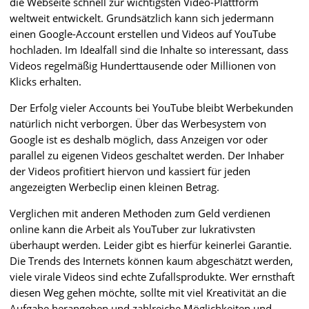
die Webseite schnell zur wichtigsten Video-Plattform
weltweit entwickelt. Grundsätzlich kann sich jedermann
einen Google-Account erstellen und Videos auf YouTube
hochladen. Im Idealfall sind die Inhalte so interessant, dass
Videos regelmäßig Hunderttausende oder Millionen von
Klicks erhalten.
Der Erfolg vieler Accounts bei YouTube bleibt Werbekunden
natürlich nicht verborgen. Über das Werbesystem von
Google ist es deshalb möglich, dass Anzeigen vor oder
parallel zu eigenen Videos geschaltet werden. Der Inhaber
der Videos profitiert hiervon und kassiert für jeden
angezeigten Werbeclip einen kleinen Betrag.
Verglichen mit anderen Methoden zum Geld verdienen
online kann die Arbeit als YouTuber zur lukrativsten
überhaupt werden. Leider gibt es hierfür keinerlei Garantie.
Die Trends des Internets können kaum abgeschätzt werden,
viele virale Videos sind echte Zufallsprodukte. Wer ernsthaft
diesen Weg gehen möchte, sollte mit viel Kreativität an die
Aufgabe herangehen und zahlreiche Möglichkeiten und