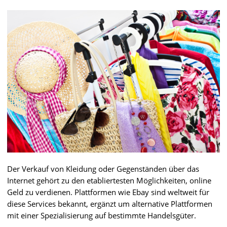
Der Verkauf von Kleidung oder Gegenständen über das
Internet gehört zu den etabliertesten Möglichkeiten, online
Geld zu verdienen. Plattformen wie Ebay sind weltweit für
diese Services bekannt, ergänzt um alternative Plattformen
mit einer Spezialisierung auf bestimmte Handelsgüter.