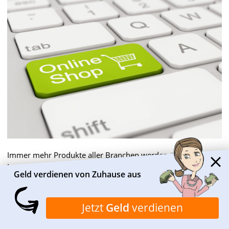
Immer mehr Produkte aller Branchen werden über das
Internet verkauft. Dabei müssen Sie den Erfolg nicht großen
Geld verdienen von Zuhause aus
Plattformen wie Amazon oder den bekanntesten Händlern
im Internet überlassen. Auch mit einem kleinen, privaten
Onlineshop haben Sie die Möglichkeit, Waren im Internet zu
Jetzt
Geld
verdienen
verkaufen und hiervon im Idealfall Ihr Leben zu bestreiten.