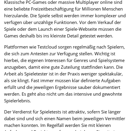
Klassische PC-Games oder massive Multiplayer online sind
eine beliebte Freizeitbeschäftigung für Millionen Menschen
hierzulande. Die Spiele selbst werden immer komplexer und
verfügen über unzählige Funktionen. Vor dem Verkauf der
Spiele oder dem Launch einer Spiele-Webseite müssen die
Games deshalb bis ins kleinste Detail getestet werden.
Plattformen wie Testcloud sorgen regelmäßig nach Spielern,
die sich zum Antesten zur Verfügung stellen. Wichtig ist
hierbei, die eigenen Interessen für Genres und Spielsysteme
anzugeben, damit eine gute Zuteilung stattfinden kann. Die
Arbeit als Spieletester ist in der Praxis weniger spektakulär,
als sie klingt. Fast immer müssen klar definierte Aufgaben
erfüllt und die jeweiligen Ergebnisse sauber dokumentiert
werden. Es geht also nicht um das intensive und gewohnte
Spielerlebnis.
Der Verdienst für Spieletests ist attraktiv, sofern Sie länger
dabei sind und sich einen Namen beim jeweiligen Vermittler
machen konnten. Im Regelfall werden Sie mit kleinen