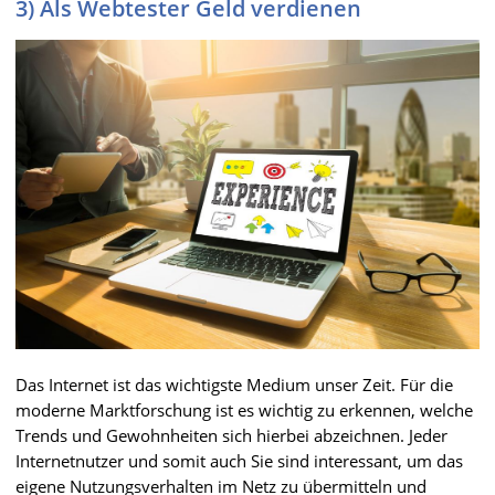
3) Als Webtester Geld verdienen
Das Internet ist das wichtigste Medium unser Zeit. Für die
moderne Marktforschung ist es wichtig zu erkennen, welche
Trends und Gewohnheiten sich hierbei abzeichnen. Jeder
Internetnutzer und somit auch Sie sind interessant, um das
eigene Nutzungsverhalten im Netz zu übermitteln und