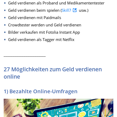
Geld verdienen als Proband und Medikamententester
Geld verdienen beim spielen (
Skill7
usw.)
Geld verdienen mit Paidmails
Crowdtester werden und Geld verdienen
Bilder verkaufen mit Fotolia Instant App
Geld verdienen als Tagger mit Netflix
_______________________
27 Möglichkeiten zum Geld verdienen
online
1) Bezahlte Online-Umfragen