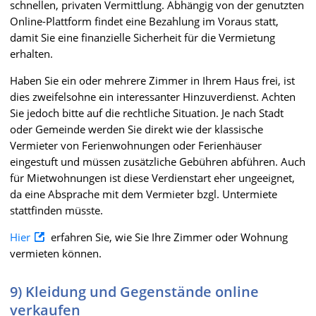
schnellen, privaten Vermittlung. Abhängig von der genutzten
Online-Plattform findet eine Bezahlung im Voraus statt,
damit Sie eine finanzielle Sicherheit für die Vermietung
erhalten.
Haben Sie ein oder mehrere Zimmer in Ihrem Haus frei, ist
dies zweifelsohne ein interessanter Hinzuverdienst. Achten
Sie jedoch bitte auf die rechtliche Situation. Je nach Stadt
oder Gemeinde werden Sie direkt wie der klassische
Vermieter von Ferienwohnungen oder Ferienhäuser
eingestuft und müssen zusätzliche Gebühren abführen. Auch
für Mietwohnungen ist diese Verdienstart eher ungeeignet,
da eine Absprache mit dem Vermieter bzgl. Untermiete
stattfinden müsste.
Hier
erfahren Sie, wie Sie Ihre Zimmer oder Wohnung
vermieten können.
9) Kleidung und Gegenstände online
verkaufen