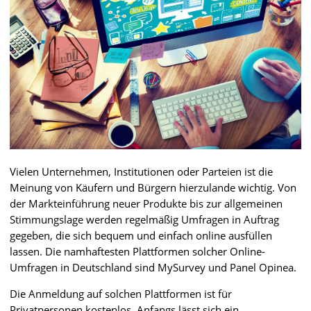
Vielen Unternehmen, Institutionen oder Parteien ist die
Meinung von Käufern und Bürgern hierzulande wichtig. Von
der Markteinführung neuer Produkte bis zur allgemeinen
Stimmungslage werden regelmäßig Umfragen in Auftrag
gegeben, die sich bequem und einfach online ausfüllen
lassen. Die namhaftesten Plattformen solcher Online-
Umfragen in Deutschland sind MySurvey und Panel Opinea.
Die Anmeldung auf solchen Plattformen ist für
Privatpersonen kostenlos. Anfangs lässt sich ein