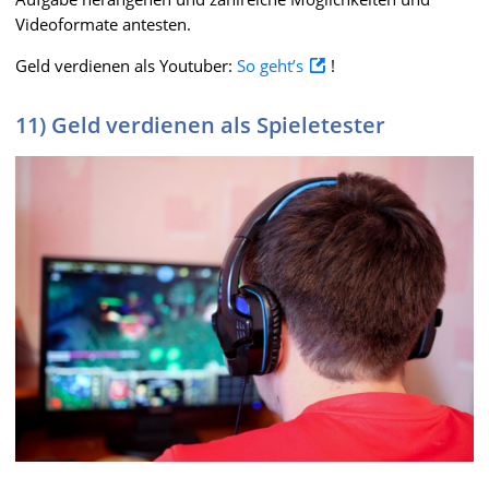
Videoformate antesten.
Geld verdienen als Youtuber:
So geht’s
!
11) Geld verdienen als Spieletester