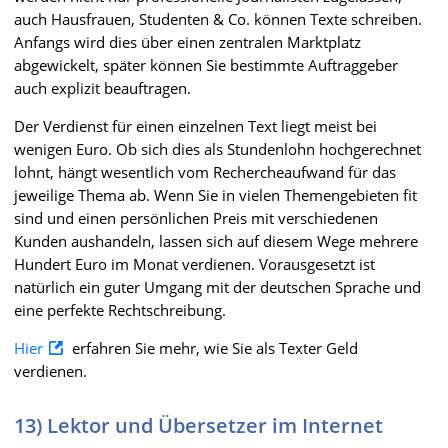
auch Hausfrauen, Studenten & Co. können Texte schreiben.
Anfangs wird dies über einen zentralen Marktplatz
abgewickelt, später können Sie bestimmte Auftraggeber
auch explizit beauftragen.
Der Verdienst für einen einzelnen Text liegt meist bei
wenigen Euro. Ob sich dies als Stundenlohn hochgerechnet
lohnt, hängt wesentlich vom Rechercheaufwand für das
jeweilige Thema ab. Wenn Sie in vielen Themengebieten fit
sind und einen persönlichen Preis mit verschiedenen
Kunden aushandeln, lassen sich auf diesem Wege mehrere
Hundert Euro im Monat verdienen. Vorausgesetzt ist
natürlich ein guter Umgang mit der deutschen Sprache und
eine perfekte Rechtschreibung.
Hier
erfahren Sie mehr, wie Sie als Texter Geld
verdienen.
13) Lektor und Übersetzer im Internet