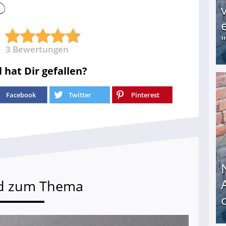
3
Bewertungen
l hat Dir gefallen?
Obdachloser (58) verzweifelt: Unbekannte entf
Facebook
Twitter
Pinterest
d zum Thema