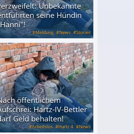
verzweifelt: Unbekannte
entführten seine Hündin
"Hanni"!
Meldung
News
Stories
ührten seine Hündin "Hanni"!
Nach öffentlichem
Aufschrei: Hartz-IV-Bettler
darf Geld behalten!
Arbeitslos
Hartz 4
News