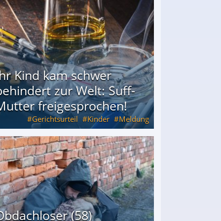
Ihr Kind kam schwer
behindert zur Welt: Suff-
Mutter freigesprochen!
Gerichtsurteil
Kinder
Meldung
Mutter freigesprochen!
Obdachloser (58)