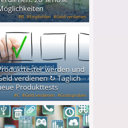
Möglichkeiten
B
Empfohlen
Geld verdienen
keiten
Produkttester werden und
Geld verdienen ↻ Täglich
neue Produkttests
C
Geld verdienen
Gratisproben
glich neue Produkttests