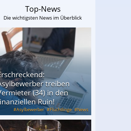
Top-News
Die wichtigsten News im Überblick
Erschreckend:
Asylbewerber treiben
Vermieter (34) in den
finanziellen Ruin!
Asylbewerber
Flüchtlinge
News
34) in den finanziellen Ruin!