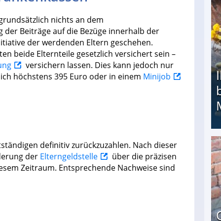
h grundsätzlich nichts an dem
 der Beiträge auf die Bezüge innerhalb der
initiative der werdenden Eltern geschehen.
en beide Elternteile gesetzlich versichert sein –
ung
versichern lassen. Dies kann jedoch nur
ich höchstens 395 Euro oder in einem
Minijob
stständigen definitiv zurückzuzahlen. Nach dieser
Ihr Kind kam schwer behindert zur Welt: Suff-
rderung der
Elterngeldstelle
über die präzisen
diesem Zeitraum. Entsprechende Nachweise sind