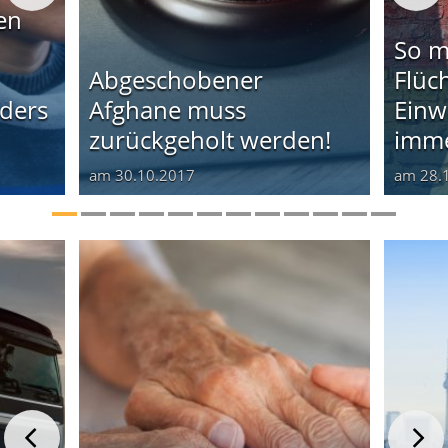
en
So m
Abgeschobener
Flüc
ders
Afghane muss
Einw
zurückgeholt werden!
imme
am
30.10.2017
am
28.