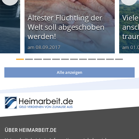
Ältester Flüchtling der
Viel
Welt soll abgeschoben
ansc
werden!
trau
am
08.09.2017
am
01.
Alle anzeigen
ÜBER HEIMARBEIT.DE