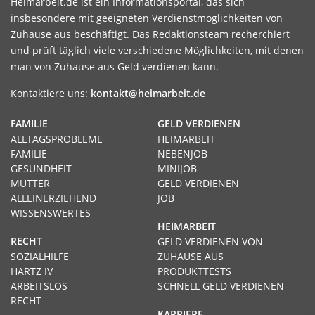
Heimarbeit.de ist ein Informationsportal, das sich
insbesondere mit geeigneten Verdienstmöglichkeiten von
Zuhause aus beschäftigt. Das Redaktionsteam recherchiert
und prüft täglich viele verschiedene Möglichkeiten, mit denen
man von Zuhause aus Geld verdienen kann.
Kontaktiere uns:
kontakt@heimarbeit.de
FAMILIE
GELD VERDIENEN
ALLTAGSPROBLEME
HEIMARBEIT
FAMILIE
NEBENJOB
GESUNDHEIT
MINIJOB
MÜTTER
GELD VERDIENEN
ALLEINERZIEHEND
JOB
WISSENSWERTES
HEIMARBEIT
RECHT
GELD VERDIENEN VON
SOZIALHILFE
ZUHAUSE AUS
HARTZ IV
PRODUKTTESTS
ARBEITSLOS
SCHNELL GELD VERDIENEN
RECHT
KARRIERE