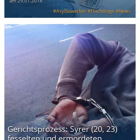
am
29.01.2018
Asylbewerber
Flüchtlinge
News
Gerichtsprozess: Syrer (20, 23)
fesselten und ermordeten