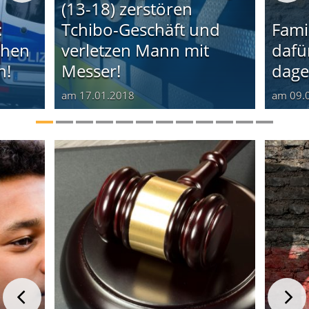
(13-18) zerstören
:
Tchibo-Geschäft und
Fami
chen
verletzen Mann mit
dafü
n!
Messer!
dage
am
17.01.2018
am
09.