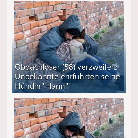
 Suff-Mutter freigesprochen!
Obdachloser (58) verzweifelt:
Unbekannte entführten seine
Hündin "Hanni"!
te entführten seine Hündin "Hanni"!