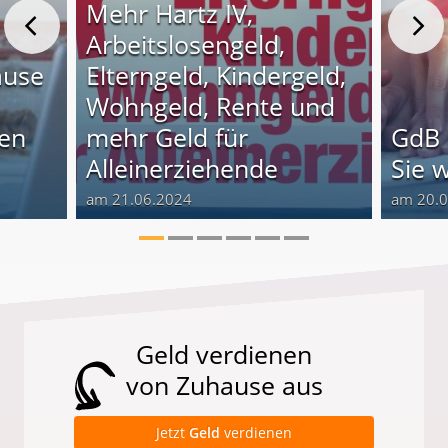
Mehr Hartz IV,
Arbeitslosengeld,
ause
Elterngeld, Kindergeld,
Wohngeld, Rente und
nen
mehr Geld für
GdB 
Alleinerziehende
Sie 
am 21.06.2024
am 20.
Geld verdienen
von Zuhause aus
Jetzt
Geld
verdienen