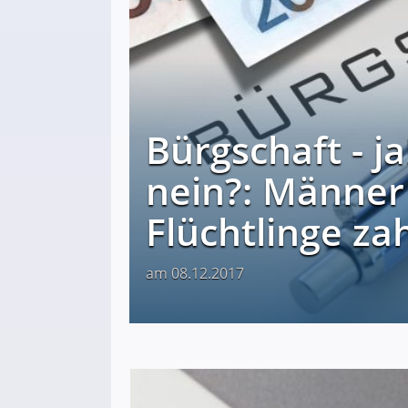
Bürgschaft - j
nein?: Männer 
Flüchtlinge za
am 08.12.2017