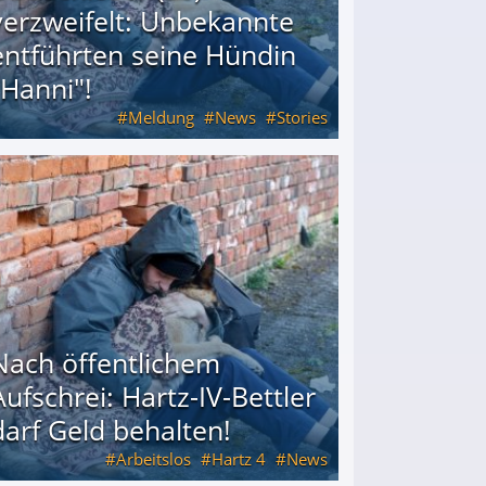
verzweifelt: Unbekannte
entführten seine Hündin
"Hanni"!
Meldung
News
Stories
ührten seine Hündin "Hanni"!
Nach öffentlichem
Aufschrei: Hartz-IV-Bettler
darf Geld behalten!
Arbeitslos
Hartz 4
News