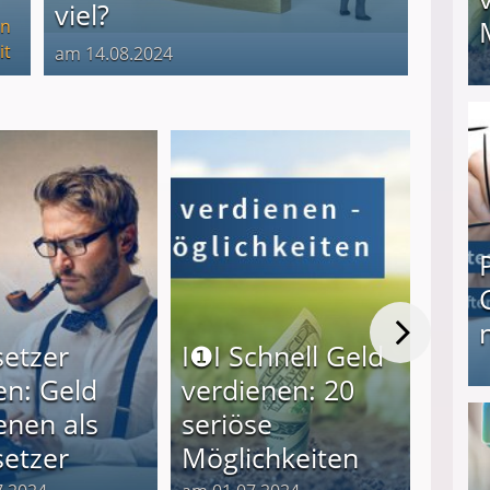
viel?
en
it
am 14.08.2024
I❶I Schnell Geld verdienen: 20 seriöse Möglich
Mehr
Arbe
Elte
Kind
etzer
I❶I Schnell Geld
Woh
n: Geld
verdienen: 20
und
Produkttester werden und Geld verdienen ↻ Tä
enen als
seriöse
für
etzer
Möglichkeiten
Alle