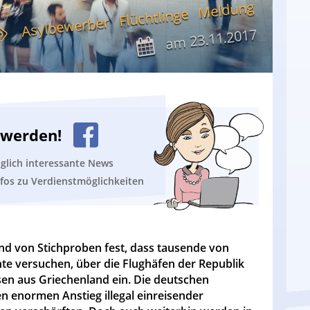
Meldung
Flüchtlinge
Asylbewerber
23.11.2017
am
n werden!
äglich interessante News
nfos zu Verdienstmöglichkeiten
and von Stichproben fest, dass tausende von
te versuchen, über die Flughäfen der Republik
sen aus Griechenland ein. Die deutschen
 enormen Anstieg illegal einreisender