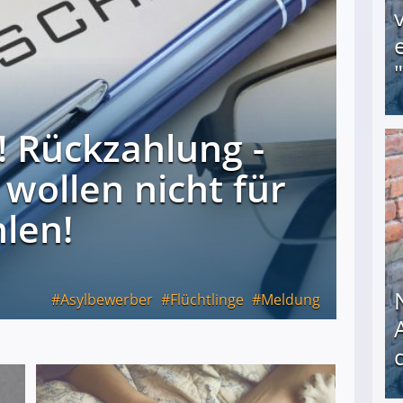
a! Rückzahlung -
Obdachloser (58) verzweifelt: Unbekannte entf
wollen nicht für
hlen!
Asylbewerber
Flüchtlinge
Meldung