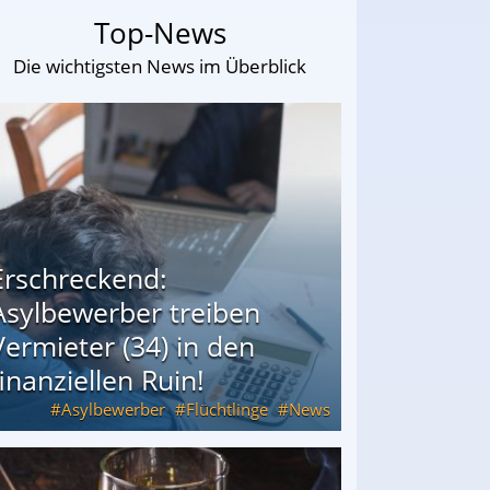
Top-News
Die wichtigsten News im Überblick
Erschreckend:
Asylbewerber treiben
Vermieter (34) in den
finanziellen Ruin!
Asylbewerber
Flüchtlinge
News
34) in den finanziellen Ruin!