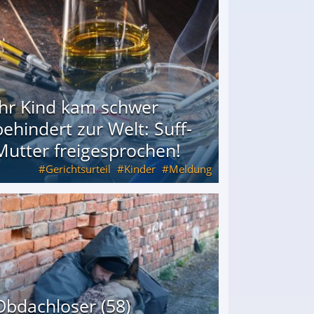
Ihr Kind kam schwer
behindert zur Welt: Suff-
Mutter freigesprochen!
Gerichtsurteil
Kinder
Meldung
Mutter freigesprochen!
Obdachloser (58)