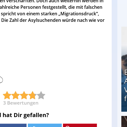
len verschärften. Doch auch weiterhin werden in
eiche Personen festgestellt, die mit falschen
 spricht von einem starken „Migrationsdruck“,
. Die Zahl der Asylsuchenden würde nach wie vor
3
Bewertungen
l hat Dir gefallen?
Erschreckend: Asylbewerber treiben Vermieter (