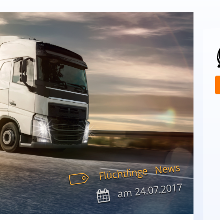
News
Flüchtlinge
24.07.2017
am