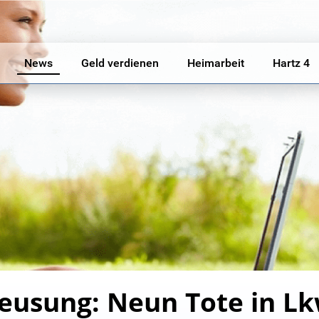
News
Geld verdienen
Heimarbeit
Hartz 4
hleusung: Neun Tote in L