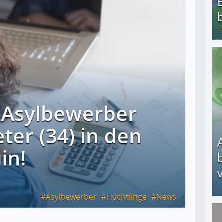
Bezahlte Umfragen - Die besten Anbieter
 Asylbewerber
ter (34) in den
in!
v
Asylbewerber
Flüchtlinge
News
Arbeitslosengeld: Wofür bekommt man es und w