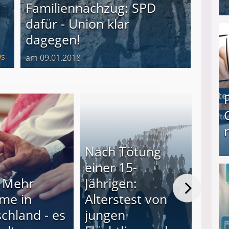
Familiennachzug: SPD
dafür - Union klar
I❶I Schnell Geld verdienen: 20 seriöse Möglich
dagegen!
s
am 09.01.2018
Nach Tötung
einer 15-
Bürg
Produkttester werden und Geld verdienen ↻ Tä
 Mehr
Jährigen:
Rück
me in
Alterstest von
nei
chland - es
jungen
woll