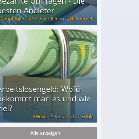
Bezahlte Umfragen - Die
besten Anbieter
Empfohlen
Geld verdienen
Heimarbeit
Arbeitslosengeld: Wofür
bekommt man es und wie
iel?
News
Persönlicher Erfolg
Alle anzeigen
ie viel?