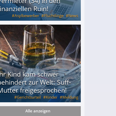
Vermieter (34) in den
finanziellen Ruin!
Asylbewerber
Flüchtlinge
News
34) in den finanziellen Ruin!
Ihr Kind kam schwer
behindert zur Welt: Suff-
Mutter freigesprochen!
Gerichtsurteil
Kinder
Meldung
Alle anzeigen
Mutter freigesprochen!