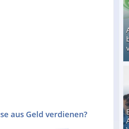
v
Arbeitslosengeld: Wofür bekommt man es und w
se aus Geld verdienen?