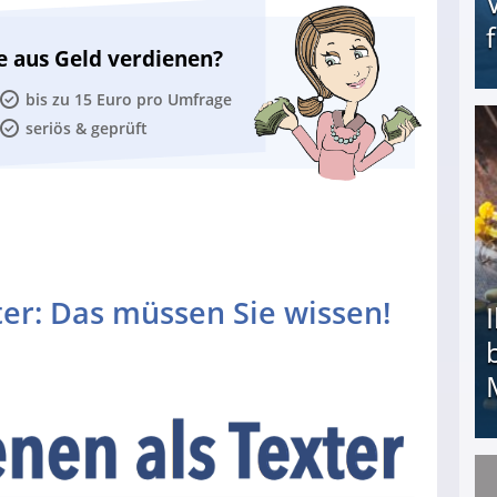
e aus Geld verdienen?
bis zu 15 Euro pro Umfrage
seriös & geprüft
Erschreckend: Asylbewerber treiben Vermieter (
ter: Das müssen Sie wissen!
Ihr Kind kam schwer behindert zur Welt: Suff-