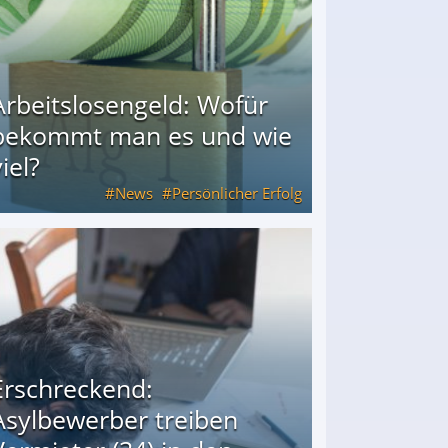
Arbeitslosengeld: Wofür
bekommt man es und wie
iel?
News
Persönlicher Erfolg
ie viel?
Erschreckend:
Asylbewerber treiben