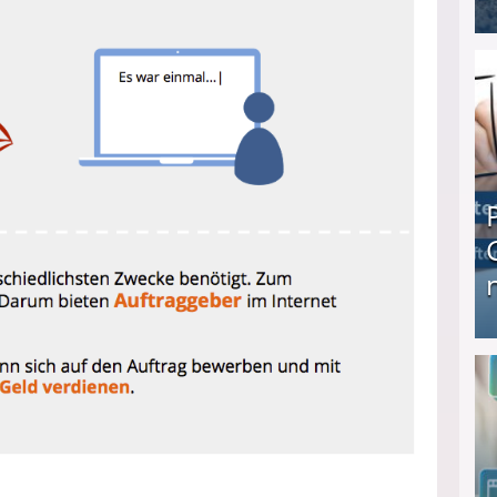
I❶I Schnell Geld verdienen: 20 seriöse Möglich
Produkttester werden und Geld verdienen ↻ Tä