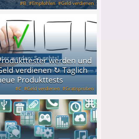
B
Empfohlen
Geld verdienen
keiten
Produkttester werden und
Geld verdienen ↻ Täglich
neue Produkttests
C
Geld verdienen
Gratisproben
glich neue Produkttests