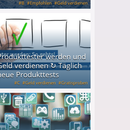
B
Empfohlen
Geld verdienen
keiten
Produkttester werden und
Geld verdienen ↻ Täglich
neue Produkttests
C
Geld verdienen
Gratisproben
glich neue Produkttests