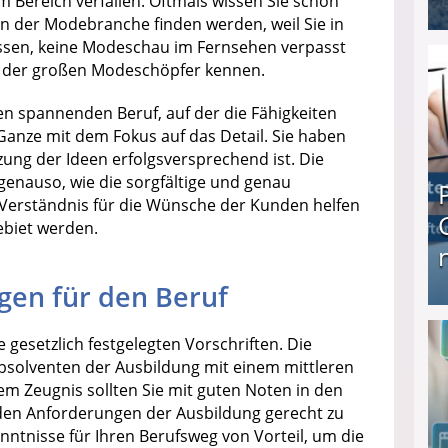
 Bereich verfallen. Oftmals wissen Sie schon
in der Modebranche finden werden, weil Sie in
ssen, keine Modeschau im Fernsehen verpasst
I❶I Schnell Geld verdienen: 20 seriöse Möglich
n der großen Modeschöpfer kennen.
esen spannenden Beruf, auf der die Fähigkeiten
 Ganze mit dem Fokus auf das Detail. Sie haben
zung der Ideen erfolgsversprechend ist. Die
 genauso, wie die sorgfältige und genau
 Verständnis für die Wünsche der Kunden helfen
gebiet werden.
gen für den Beruf
Produkttester werden und Geld verdienen ↻ Tä
 gesetzlich festgelegten Vorschriften. Die
Absolventen der Ausbildung mit einem mittleren
em Zeugnis sollten Sie mit guten Noten in den
den Anforderungen der Ausbildung gerecht zu
ntnisse für Ihren Berufsweg von Vorteil, um die