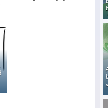
.
Bezahlte Umfragen - Die besten Anbieter
d
v
Arbeitslosengeld: Wofür bekommt man es und w