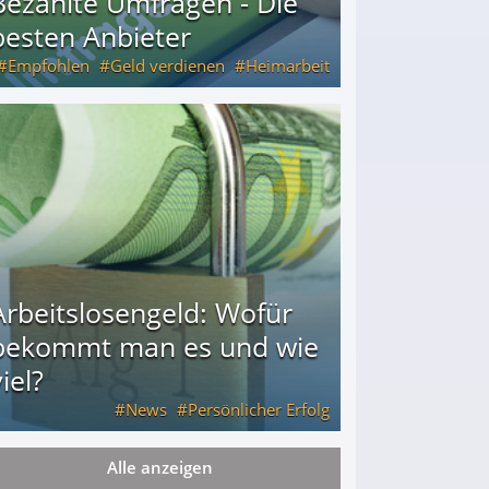
Bezahlte Umfragen - Die
besten Anbieter
Empfohlen
Geld verdienen
Heimarbeit
Arbeitslosengeld: Wofür
bekommt man es und wie
iel?
News
Persönlicher Erfolg
Alle anzeigen
ie viel?