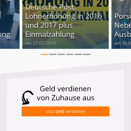
Deutsche Post:
Lohnerhöhung in 2016
Pors
und 2017 plus
Nebe
ung
Einmalzahlung
Ausb
am 27.07.2016
am 30.
Geld verdienen
von Zuhause aus
Jetzt
Geld
verdienen