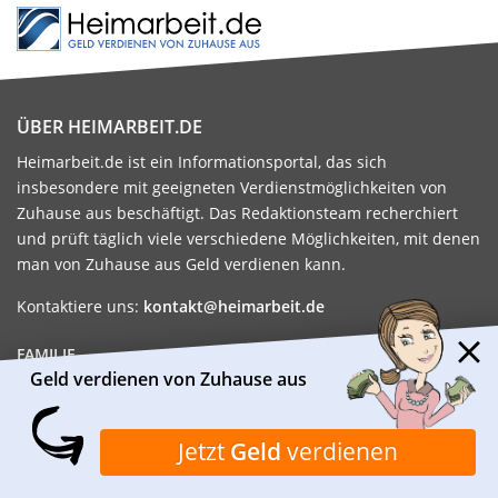
ÜBER HEIMARBEIT.DE
Heimarbeit.de ist ein Informationsportal, das sich
insbesondere mit geeigneten Verdienstmöglichkeiten von
Zuhause aus beschäftigt. Das Redaktionsteam recherchiert
und prüft täglich viele verschiedene Möglichkeiten, mit denen
man von Zuhause aus Geld verdienen kann.
Kontaktiere uns:
kontakt@heimarbeit.de
FAMILIE
GELD VERDIENEN
Geld verdienen von Zuhause aus
ALLTAGSPROBLEME
HEIMARBEIT
FAMILIE
NEBENJOB
GESUNDHEIT
MINIJOB
Jetzt
Geld
verdienen
MÜTTER
GELD VERDIENEN
ALLEINERZIEHEND
JOB
WISSENSWERTES