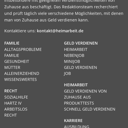
insbesondere mit geeigneten Verdienstmöglichkeiten von
Zuhause aus beschäftigt. Das Redaktionsteam recherchiert
und prüft täglich viele verschiedene Möglichkeiten, mit denen
man von Zuhause aus Geld verdienen kann.
Kontaktiere uns:
kontakt@heimarbeit.de
FAMILIE
GELD VERDIENEN
ALLTAGSPROBLEME
HEIMARBEIT
FAMILIE
NEBENJOB
GESUNDHEIT
MINIJOB
MÜTTER
GELD VERDIENEN
ALLEINERZIEHEND
JOB
WISSENSWERTES
HEIMARBEIT
RECHT
GELD VERDIENEN VON
SOZIALHILFE
ZUHAUSE AUS
HARTZ IV
PRODUKTTESTS
ARBEITSLOS
SCHNELL GELD VERDIENEN
RECHT
KARRIERE
AUSBILDUNG