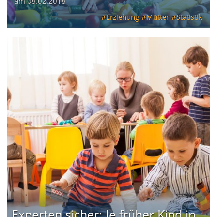
am
08.02.2018
Erziehung
Mütter
Statistik
Experten sicher: Je früher Kind in