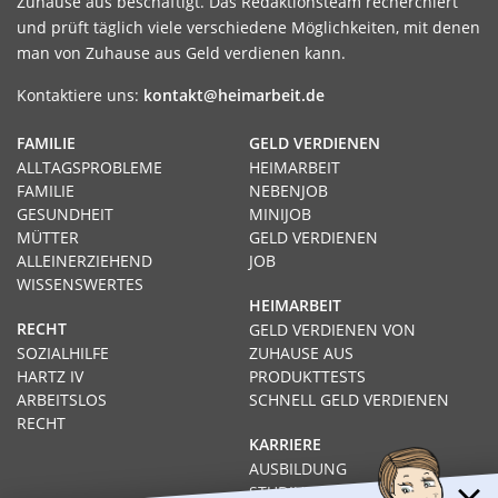
Zuhause aus beschäftigt. Das Redaktionsteam recherchiert
und prüft täglich viele verschiedene Möglichkeiten, mit denen
man von Zuhause aus Geld verdienen kann.
Kontaktiere uns:
kontakt@heimarbeit.de
FAMILIE
GELD VERDIENEN
ALLTAGSPROBLEME
HEIMARBEIT
FAMILIE
NEBENJOB
GESUNDHEIT
MINIJOB
MÜTTER
GELD VERDIENEN
ALLEINERZIEHEND
JOB
WISSENSWERTES
HEIMARBEIT
RECHT
GELD VERDIENEN VON
SOZIALHILFE
ZUHAUSE AUS
HARTZ IV
PRODUKTTESTS
ARBEITSLOS
SCHNELL GELD VERDIENEN
RECHT
KARRIERE
AUSBILDUNG
STUDIUM