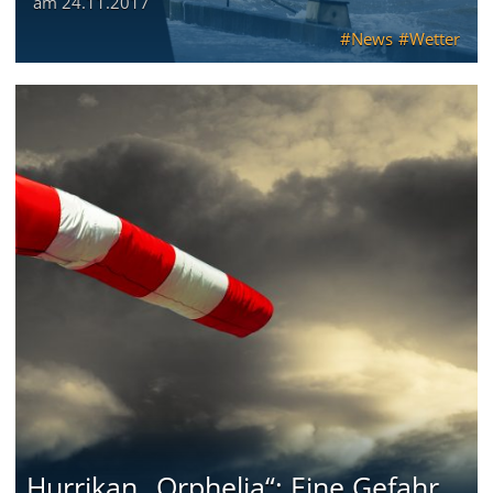
am
24.11.2017
News
Wetter
Hurrikan „Orphelia“: Eine Gefahr