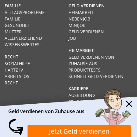
FAMILIE
GELD VERDIENEN
ALLTAGSPROBLEME
HEIMARBEIT
FAMILIE
NEBENJOB
GESUNDHEIT
MINIJOB
MÜTTER
GELD VERDIENEN
ALLEINERZIEHEND
JOB
WISSENSWERTES
HEIMARBEIT
RECHT
GELD VERDIENEN VON
SOZIALHILFE
ZUHAUSE AUS
HARTZ IV
PRODUKTTESTS
ARBEITSLOS
SCHNELL GELD VERDIENEN
RECHT
KARRIERE
AUSBILDUNG
STUDIUM
FERNSTUDIUM
Geld verdienen von Zuhause aus
GEHÄLTER
Impressum
Datenschutz
Kontakt
Über Heimarbeit.de
Jetzt
Geld
verdienen