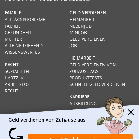
FAMILIE
GELD VERDIENEN
ALLTAGSPROBLEME
HEIMARBEIT
FAMILIE
NEBENJOB
GESUNDHEIT
MINIJOB
MÜTTER
GELD VERDIENEN
ALLEINERZIEHEND
JOB
WISSENSWERTES
HEIMARBEIT
RECHT
GELD VERDIENEN VON
SOZIALHILFE
ZUHAUSE AUS
HARTZ IV
PRODUKTTESTS
ARBEITSLOS
SCHNELL GELD VERDIENEN
RECHT
KARRIERE
AUSBILDUNG
STUDIUM
FERNSTUDIUM
Geld verdienen von Zuhause aus
GEHÄLTER
Impressum
Datenschutz
Kontakt
Über Heimarbeit.de