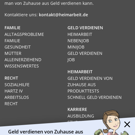
man von Zuhause aus Geld verdienen kann.
Kontaktiere uns:
kontakt@heimarbeit.de
FAMILIE
GELD VERDIENEN
ALLTAGSPROBLEME
HEIMARBEIT
FAMILIE
NEBENJOB
GESUNDHEIT
MINIJOB
MÜTTER
GELD VERDIENEN
ALLEINERZIEHEND
JOB
WISSENSWERTES
HEIMARBEIT
RECHT
GELD VERDIENEN VON
SOZIALHILFE
ZUHAUSE AUS
HARTZ IV
PRODUKTTESTS
ARBEITSLOS
SCHNELL GELD VERDIENEN
RECHT
KARRIERE
AUSBILDUNG
STUDIUM
FERNSTUDIUM
Geld verdienen von Zuhause aus
GEHÄLTER