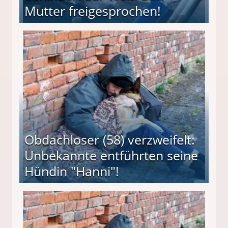
Mutter freigesprochen!
 Suff-Mutter freigesprochen!
Obdachloser (58) verzweifelt:
Unbekannte entführten seine
Hündin "Hanni"!
te entführten seine Hündin "Hanni"!