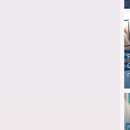
I❶I Schnell Geld verdienen: 20 seriöse Möglich
Produkttester werden und Geld verdienen ↻ Tä