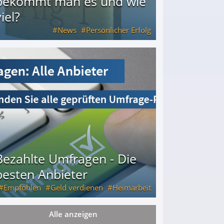
bekommt man es und wie
iel?
News
Persönlicher Erfolg
ie viel?
Bezahlte Umfragen - Die
besten Anbieter
Empfohlen
Geld verdienen
Heimarbeit
Alle anzeigen