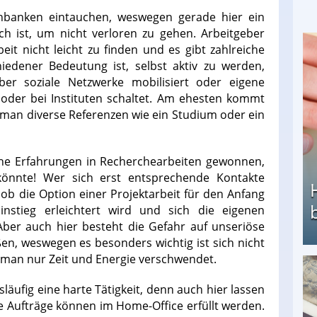
nbanken eintauchen, weswegen gerade hier ein
ch ist, um nicht verloren zu gehen. Arbeitgeber
it nicht leicht zu finden und es gibt zahlreiche
edener Bedeutung ist, selbst aktiv zu werden,
r soziale Netzwerke mobilisiert oder eigene
n oder bei Instituten schaltet. Am ehesten kommt
 man diverse Referenzen wie ein Studium oder ein
iche Erfahrungen in Recherchearbeiten gewonnen,
önnte! Wer sich erst entsprechende Kontakte
b die Option einer Projektarbeit für den Anfang
nstieg erleichtert wird und sich die eigenen
 Aber auch hier besteht die Gefahr auf unseriöse
en, weswegen es besonders wichtig ist sich nicht
a man nur Zeit und Energie verschwendet.
Heimarbeit ohne PC: Die besten Heimarbeiten
läufig eine harte Tätigkeit, denn auch hier lassen
ie Aufträge können im Home-Office erfüllt werden.