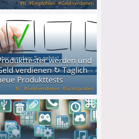
B
Empfohlen
Geld verdienen
keiten
Produkttester werden und
Geld verdienen ↻ Täglich
neue Produkttests
C
Geld verdienen
Gratisproben
glich neue Produkttests