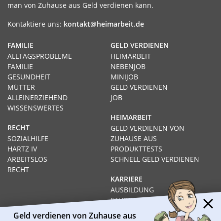
man von Zuhause aus Geld verdienen kann.
Kontaktiere uns:
kontakt@heimarbeit.de
FAMILIE
GELD VERDIENEN
ALLTAGSPROBLEME
HEIMARBEIT
FAMILIE
NEBENJOB
GESUNDHEIT
MINIJOB
MÜTTER
GELD VERDIENEN
ALLEINERZIEHEND
JOB
WISSENSWERTES
HEIMARBEIT
RECHT
GELD VERDIENEN VON
SOZIALHILFE
ZUHAUSE AUS
HARTZ IV
PRODUKTTESTS
ARBEITSLOS
SCHNELL GELD VERDIENEN
RECHT
KARRIERE
AUSBILDUNG
STUDIUM
FERNSTUDIUM
Geld verdienen von Zuhause aus
GEHÄLTER