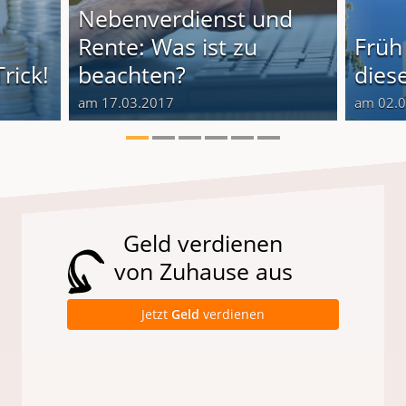
Nebenverdienst und
Rente: Was ist zu
Früh
rick!
beachten?
diese
am 17.03.2017
am 02.
Geld verdienen
von Zuhause aus
Jetzt
Geld
verdienen