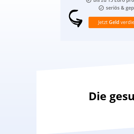
bis zu 15 Euro pr
seriös & gep
Jetzt
Geld
verdi
Die ges