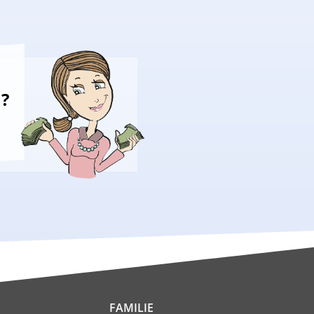
n?
FAMILIE