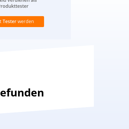
eld verdienen als
rodukttester
zt
Tester
werden
gefunden