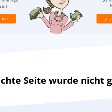
o Umfrage
G
P
rüft
enen
Jet
uchte Seite wurde nicht 