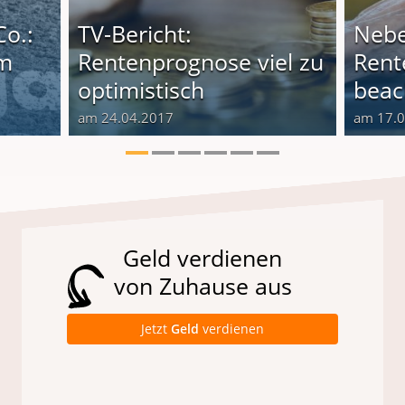
Co.:
TV-Bericht:
Nebe
em
Rentenprognose viel zu
Rent
optimistisch
beac
am 24.04.2017
am 17.
Geld verdienen
von Zuhause aus
Jetzt
Geld
verdienen