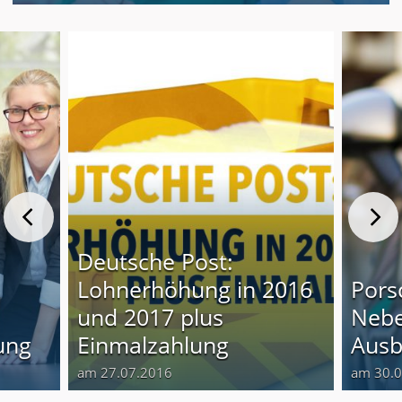
Deutsche Post:
Lohnerhöhung in 2016
Pors
und 2017 plus
Nebe
ung
Einmalzahlung
Ausb
am 27.07.2016
am 30.