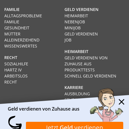
FAMILIE
GELD VERDIENEN
ALLTAGSPROBLEME
HEIMARBEIT
FAMILIE
NEBENJOB
GESUNDHEIT
MINIJOB
MÜTTER
GELD VERDIENEN
ALLEINERZIEHEND
JOB
WISSENSWERTES
HEIMARBEIT
RECHT
GELD VERDIENEN VON
SOZIALHILFE
ZUHAUSE AUS
HARTZ IV
PRODUKTTESTS
ARBEITSLOS
SCHNELL GELD VERDIENEN
RECHT
KARRIERE
AUSBILDUNG
STUDIUM
FERNSTUDIUM
Geld verdienen von Zuhause aus
GEHÄLTER
Impressum
Datenschutz
Kontakt
Über Heimarbeit.de
Jetzt
Geld
verdienen