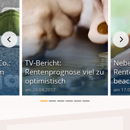
Co.:
TV-Bericht:
Nebe
em
Rentenprognose viel zu
Rent
optimistisch
beac
am 24.04.2017
am 17.