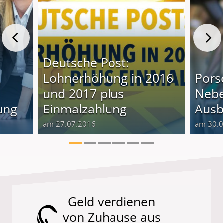
Deutsche Post:
Lohnerhöhung in 2016
Pors
und 2017 plus
Nebe
ung
Einmalzahlung
Ausb
am 27.07.2016
am 30.
Geld verdienen
von Zuhause aus