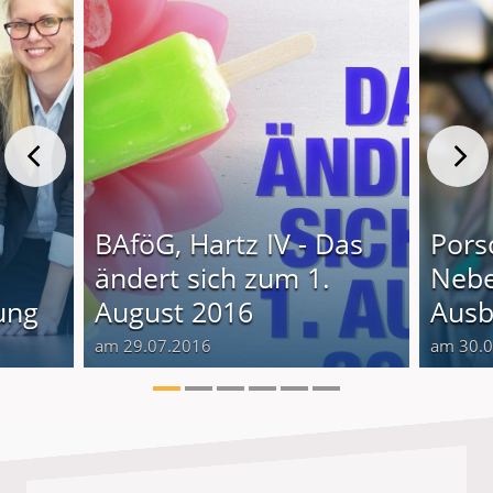
BAföG, Hartz IV - Das
Pors
ändert sich zum 1.
Nebe
ung
August 2016
Ausb
am 29.07.2016
am 30.