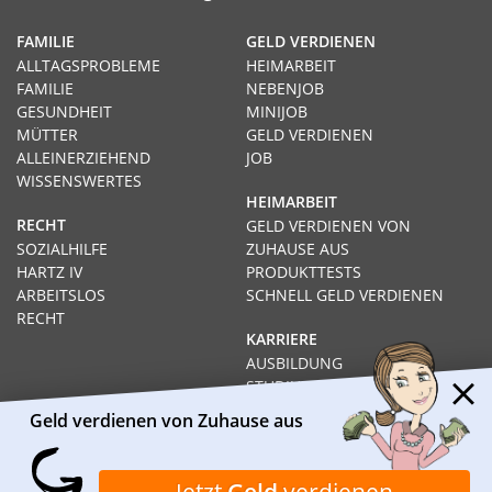
FAMILIE
GELD VERDIENEN
ALLTAGSPROBLEME
HEIMARBEIT
FAMILIE
NEBENJOB
GESUNDHEIT
MINIJOB
MÜTTER
GELD VERDIENEN
ALLEINERZIEHEND
JOB
WISSENSWERTES
HEIMARBEIT
RECHT
GELD VERDIENEN VON
SOZIALHILFE
ZUHAUSE AUS
HARTZ IV
PRODUKTTESTS
ARBEITSLOS
SCHNELL GELD VERDIENEN
RECHT
KARRIERE
AUSBILDUNG
STUDIUM
FERNSTUDIUM
Geld verdienen von Zuhause aus
GEHÄLTER
Impressum
Datenschutz
Kontakt
Über Heimarbeit.de