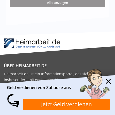
Alle anzeigen
ÜBER HEIMARBEIT.DE
Heimarbeit.de ist ein Informationsportal, das sich
insbesondere mit geeigneten Verdienstmöglichkeiten von
Zuhause aus beschäftigt. Das Redaktionsteam recherchiert
Geld verdienen von Zuhause aus
und prüft täglich viele verschiedene Möglichkeiten, mit denen
man von Zuhause aus Geld verdienen kann.
Jetzt
Geld
verdienen
Kontaktiere uns:
kontakt@heimarbeit.de