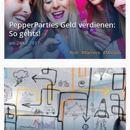
PepperParties Geld verdienen:
So gehts!
am 24.07.2017
Job
Karriere
Minijob