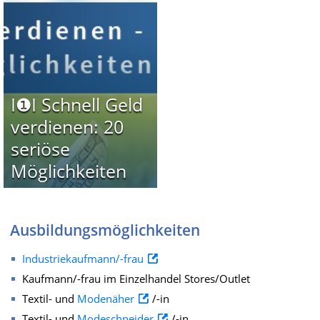
I❶I Schnell Geld
verdienen: 20
seriöse
Möglichkeiten
Ausbildungsmöglichkeiten
Industriekaufmann/-frau
Kaufmann/-frau im Einzelhandel Stores/Outlet
Textil- und
Modenäher
/-in
Textil- und
Modeschneider
/-in