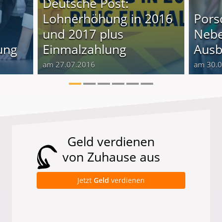
Deutsche Post:
Lohnerhöhung in 2016
Pors
und 2017 plus
Nebe
ung
Einmalzahlung
Ausb
am 27.07.2016
am 30.
Geld verdienen
von Zuhause aus
Jetzt
Geld
verdienen