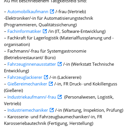
AG mit beschriebenem Tätigkeitsfeld sind:
–
Automobilkaufmann
/-frau (Vertrieb)
-Elektroniker/-in für Automatisierungstechnik
(Programmieren, Qualitätssicherung)
–
Fachinformatiker
/in (IT, Software-Entwicklung)
– Fachkraft für Lagerlogistik (Materialflussplanung und -
organisation)
– Fachmann/-frau für Systemgastronomie
(Betriebsrestaurant/ Büro)
–
Fahrzeuginnenausstatter
/-in (Werkstatt Technische
Entwicklung)
–
Fahrzeuglackierer
/-in (Lackiererei)
–
Gießereimechaniker
/-in, FR Druck- und Kokillenguss
(Gießerei)
–
Industriekaufmann/-frau
(Personalwesen, Logistik,
Vertrieb)
–
Industriemechaniker
/-in (Wartung, Inspektion, Prüfung)
– Karosserie- und Fahrzeugbaumechaniker/-in, FR
Karosseriebautechnik (Fertigung, Herstellung)