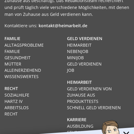
Zuhause aus beschäftigt. Das Redaktionsteam recherchiert
und prüft täglich viele verschiedene Möglichkeiten, mit denen
man von Zuhause aus Geld verdienen kann.
Kontaktiere uns:
kontakt@heimarbeit.de
FAMILIE
GELD VERDIENEN
ALLTAGSPROBLEME
HEIMARBEIT
FAMILIE
NEBENJOB
GESUNDHEIT
MINIJOB
MÜTTER
GELD VERDIENEN
ALLEINERZIEHEND
JOB
WISSENSWERTES
HEIMARBEIT
RECHT
GELD VERDIENEN VON
SOZIALHILFE
ZUHAUSE AUS
HARTZ IV
PRODUKTTESTS
ARBEITSLOS
SCHNELL GELD VERDIENEN
RECHT
KARRIERE
AUSBILDUNG
STUDIUM