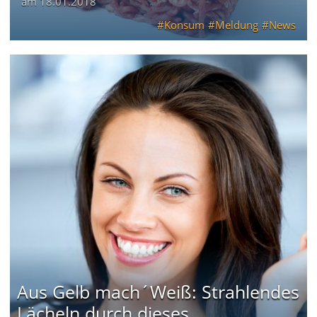
am
18.01.2018
Konsum
Meldung
News
Aus Gelb mach´Weiß: Strahlendes
Lächeln durch dieses