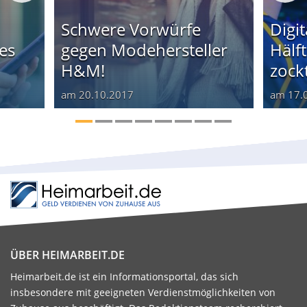
Schwere Vorwürfe
Digi
es
gegen Modehersteller
Hälf
H&M!
zockt
am
20.10.2017
am
17.
ÜBER HEIMARBEIT.DE
Heimarbeit.de ist ein Informationsportal, das sich
insbesondere mit geeigneten Verdienstmöglichkeiten von