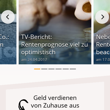
Co.:
TV-Bericht:
Nebe
em
Rentenprognose viel zu
Rent
optimistisch
beac
am 24.04.2017
am 17.
Geld verdienen
von Zuhause aus