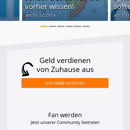
vorher wissen!
sollt
am 16.12.2014
am 15.
Geld verdienen
von Zuhause aus
Jetzt
Geld
verdienen
Fan werden
Jetzt unserer Community beitreten