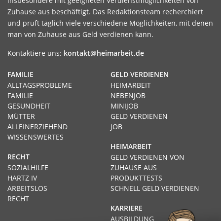
insbesondere mit geeigneten Verdienstmöglichkeiten von
Zuhause aus beschäftigt. Das Redaktionsteam recherchiert
und prüft täglich viele verschiedene Möglichkeiten, mit denen
man von Zuhause aus Geld verdienen kann.
Kontaktiere uns:
kontakt@heimarbeit.de
FAMILIE
GELD VERDIENEN
ALLTAGSPROBLEME
HEIMARBEIT
FAMILIE
NEBENJOB
GESUNDHEIT
MINIJOB
MÜTTER
GELD VERDIENEN
ALLEINERZIEHEND
JOB
WISSENSWERTES
HEIMARBEIT
RECHT
GELD VERDIENEN VON
SOZIALHILFE
ZUHAUSE AUS
HARTZ IV
PRODUKTTESTS
ARBEITSLOS
SCHNELL GELD VERDIENEN
RECHT
KARRIERE
AUSBILDUNG