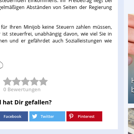
steuernden Einkommens. Ihr Freibetrag liegt bei
egelmäßigen Abständen von Seiten der Regierung
 für Ihren Minijob keine Steuern zahlen müssen,
ist steuerfrei, unabhängig davon, wie viel Sie in
enen und er gefährdet auch Sozialleistungen wie
0
Bewertungen
l hat Dir gefallen?
Facebook
Twitter
Pinterest
Heimarbeit ohne PC: Die besten Heimarbeiten