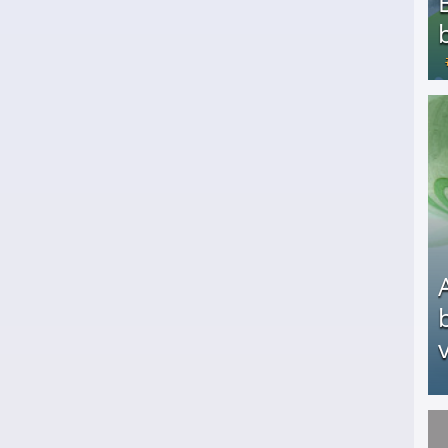
Bezahlte Umfragen - Die besten Anbieter
v
Arbeitslosengeld: Wofür bekommt man es und w