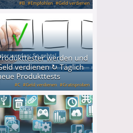
B
Empfohlen
Geld verdienen
keiten
Produkttester werden und
Geld verdienen ↻ Täglich
neue Produkttests
C
Geld verdienen
Gratisproben
glich neue Produkttests