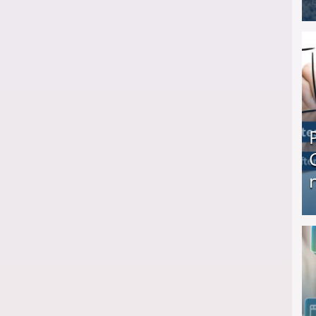
I❶I Schnell Geld verdienen: 20 seriöse Möglich
Produkttester werden und Geld verdienen ↻ Tä