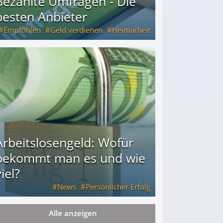
Bezahlte Umfragen - Die
besten Anbieter
Empfohlen
Geld verdienen
Heimarbeit
Arbeitslosengeld: Wofür
bekommt man es und wie
iel?
News
Persönlicher Erfolg
Alle anzeigen
ie viel?