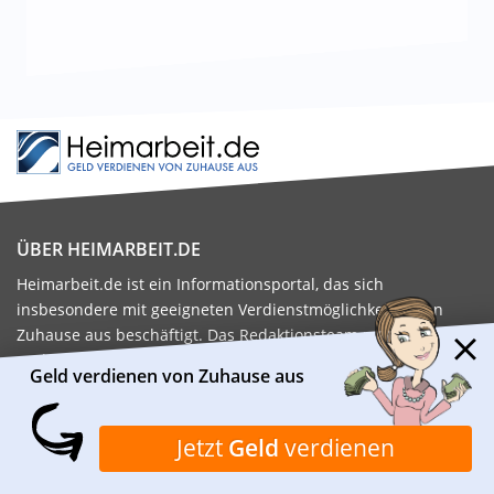
ÜBER HEIMARBEIT.DE
Heimarbeit.de ist ein Informationsportal, das sich
insbesondere mit geeigneten Verdienstmöglichkeiten von
Zuhause aus beschäftigt. Das Redaktionsteam recherchiert
und prüft täglich viele verschiedene Möglichkeiten, mit denen
Geld verdienen von Zuhause aus
man von Zuhause aus Geld verdienen kann.
Kontaktiere uns:
kontakt@heimarbeit.de
Jetzt
Geld
verdienen
FAMILIE
GELD VERDIENEN