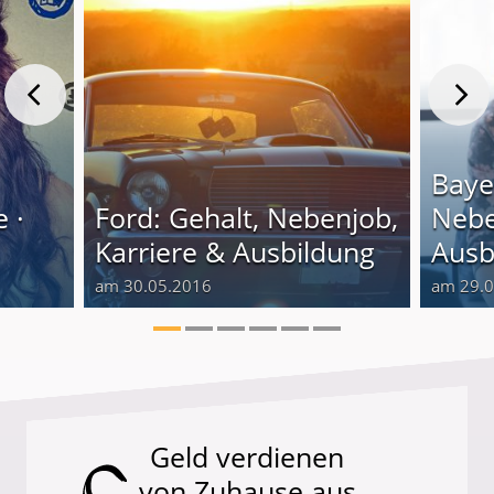
Baye
 ·
Ford: Gehalt, Nebenjob,
Nebe
Karriere & Ausbildung
Ausb
am 30.05.2016
am 29.
Geld verdienen
von Zuhause aus