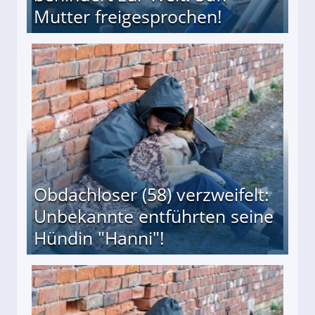
Mutter freigesprochen!
 Suff-Mutter freigesprochen!
Obdachloser (58) verzweifelt:
Unbekannte entführten seine
Hündin "Hanni"!
te entführten seine Hündin "Hanni"!