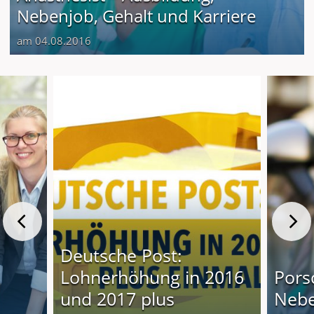
Nebenjob, Gehalt und Karriere
am 04.08.2016
Deutsche Post:
Lohnerhöhung in 2016
Pors
und 2017 plus
Nebe