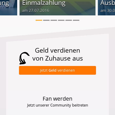
ung
Einmalzahlung
Ausb
am 27.07.2016
am 30.
Geld verdienen
von Zuhause aus
Jetzt
Geld
verdienen
Fan werden
Jetzt unserer Community beitreten