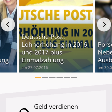
Deutsche Post:
Lohnerhöhung in 2016
Pors
und 2017 plus
Nebe
ung
Einmalzahlung
Ausb
am 27.07.2016
am 30.
Geld verdienen