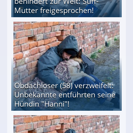
behindert zur Welt: Suff-
Mutter freigesprochen!
 Suff-Mutter freigesprochen!
Obdachloser (58) verzweifelt:
Unbekannte entführten seine
Hündin "Hanni"!
te entführten seine Hündin "Hanni"!